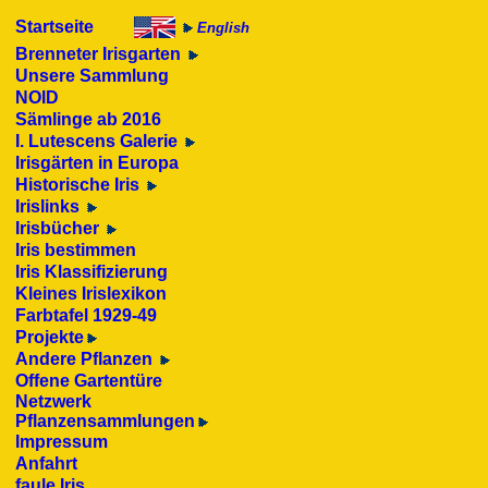
Startseite
English
Brenneter
Irisgarten
Unsere Sammlung
NOID
Sämlinge ab 2016
I. Lutescens Galerie
Irisgärten in Europa
Historische Iris
Irislinks
Irisbücher
Iris bestimmen
Iris Klassifizierung
Kleines Irislexikon
Farbtafel 1929-49
Projekte
Andere Pflanzen
Offene Gartentüre
Netzwerk
Pflanzensammlungen
Impressum
Anfahrt
faule Iris